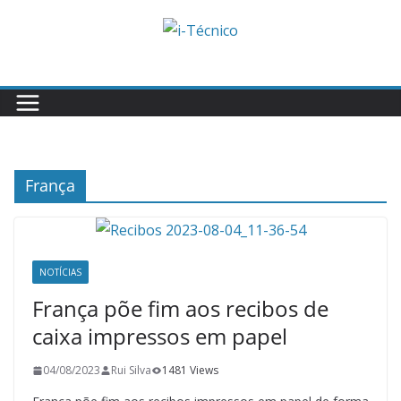
Skip
to
content
França
NOTÍCIAS
França põe fim aos recibos de
caixa impressos em papel
04/08/2023
Rui Silva
1481 Views