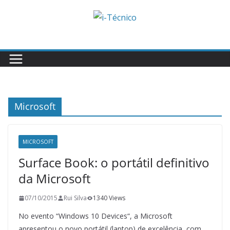
Skip
to
content
Microsoft
MICROSOFT
Surface Book: o portátil definitivo
da Microsoft
07/10/2015
Rui Silva
1340 Views
No evento “Windows 10 Devices“, a Microsoft
apresentou o novo portátil (laptop) de excelência, com