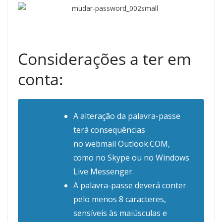
Considerações a ter em
conta:
A alteração da palavra-passe
terá consequências
no
webmail
Outlook.COM,
como no Skype ou no Windows
Live Messenger.
A palavra-passe deverá conter
pelo menos 8 caracteres,
sensíveis às maiúsculas e