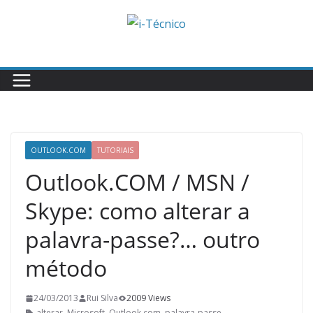
Skip
to
content
OUTLOOK.COM
TUTORIAIS
Outlook.COM / MSN /
Skype: como alterar a
palavra-passe?… outro
método
24/03/2013
Rui Silva
2009 Views
alterar
,
Microsoft
,
Outlook.com
,
palavra-passe