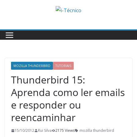
Skip
to
content
MOZILLA THUNDERBIRD
TUTORIAIS
Thunderbird 15:
Aprenda como ler emails
e responder ou
reencaminhar
15/10/2012
Rui Silva
2175 Views
mozilla thunderbird