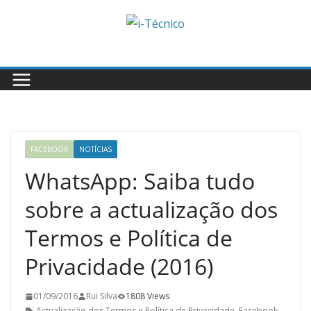
Skip
to
content
FACEBOOK
NOTÍCIAS
WhatsApp: Saiba tudo
sobre a actualização dos
Termos e Política de
Privacidade (2016)
01/09/2016
Rui Silva
1808 Views
Actualização dos Termos e Política de Privacidade
,
Facebook
,