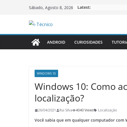
Skip
Latest:
Sábado, Agosto 8, 2026
to
content
ANDROID
CURIOSIDADES
TUTORI
WINDOWS 10
Windows 10: Como acti
localização?
26/04/2021
Rui Silva
4040 Views
Localização
Você sabia que em qualquer computador com Wi