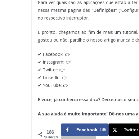
Para ver quais são as aplicações que estão a ter
nessa mesma página das “
Definições
” (“Configu
no respectivo interruptor.
E pronto, chegamos ao fim de mais um tutorial.
gostou ou não, partilhe o nosso artigo (nunca é d
✔ Facebook: 👉
✔ Instagram: 👉
✔ Twitter: 👉
✔ LinkedIn: 👉
✔ YouTube: 👉
E você, já conhecia essa dica? Deixe-nos o seu 
A sua ajuda é muito importante! Dê-nos uma ajud
Facebook
186
Twitter
186
SHARES