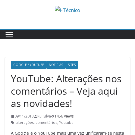
Skip
to
content
GOOGLE / YOUTUBE
NOTÍCIAS
SITES
YouTube: Alterações nos
comentários – Veja aqui
as novidades!
09/11/2013
Rui Silva
1456 Views
alterações
,
comentários
,
Youtube
A Google e o YouTube mais uma vez unificaram-se nesta