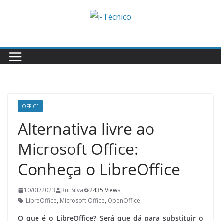
Skip
to
content
OFFICE
Alternativa livre ao
Microsoft Office:
Conheça o LibreOffice
10/01/2023
Rui Silva
2435 Views
LibreOffice
,
Microsoft Office
,
OpenOffice
O que é o LibreOffice? Será que dá para substituir o