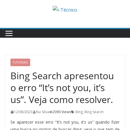
Skip
to
content
TUTORIAIS
Bing Search apresentou
o erro “It’s not you, it’s
us”. Veja como resolver.
12/08/2023
Rui Silva
2090 Views
Bing
,
Bing Search
Se aparecer esse erro “It’s not you, it’s us” quando fizer
uma busca no motor de buscas Bing, veja o que tem de