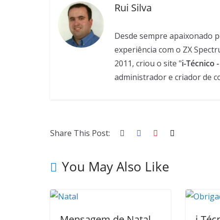
Rui Silva
Desde sempre apaixonado pela
experiência com o ZX Spectr
2011, criou o site "
i-Técnico 
administrador e criador de c
Share This Post:
You May Also Like
Mensagem de Natal
i-Téc