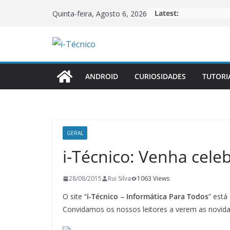
Skip
Latest:
Quinta-feira, Agosto 6, 2026
to
content
ANDROID
CURIOSIDADES
TUTORI
GERAL
i-Técnico: Venha celeb
28/08/2015
Rui Silva
1063 Views
O site “
i-Técnico – Informática Para Todos
” está
Convidamos os nossos leitores a verem as novida