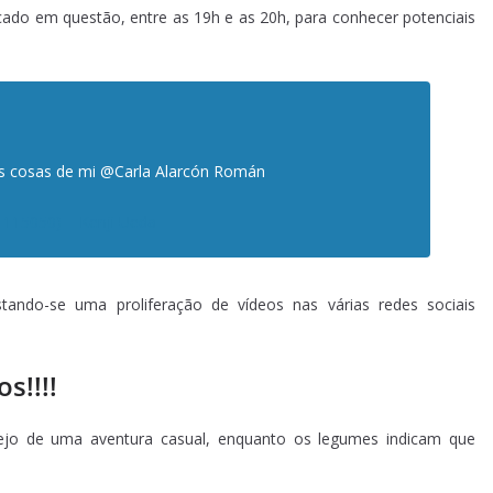
cado em questão, entre as 19h e as 20h, para conhecer potenciais
las cosas de mi @Carla Alarcón Román
1115050) – Kenji Ueda
istando-se uma proliferação de vídeos nas várias redes sociais
s!!!!
ejo de uma aventura casual, enquanto os legumes indicam que