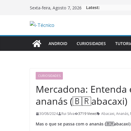
Skip
Latest:
Sexta-feira, Agosto 7, 2026
to
content
ANDROID
CURIOSIDADES
TUTORI
CURIOSIDADES
Mercadona: Entenda es
ananás (🇧🇷abacaxi)
30/08/2024
Rui Silva
3719 Views
Abacaxi
,
Ananás
,
Mas o que se passa com o ananás (🇧🇷abacaxi