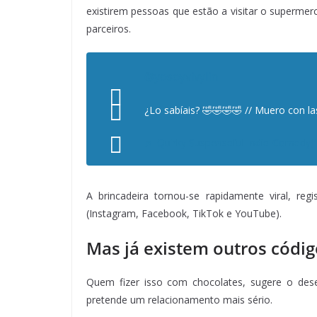
existirem pessoas que estão a visitar o supermer
parceiros.
@yosoyvivylin
¿Lo sabíais? 🤣🤣🤣🤣 // Muero con 
♬ Quirky Suspenseful Indie-Comedy(
A brincadeira tornou-se rapidamente viral, reg
(Instagram, Facebook, TikTok e YouTube).
Mas já existem outros código
Quem fizer isso com chocolates, sugere o des
pretende um relacionamento mais sério.