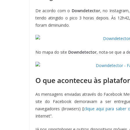
De acordo com o
Downdetector
, no Instagram,
tendo atingido o pico 3 horas depois. Às 12h42
foram diminuindo.
No mapa do site
Downdetector
, nota-se que a 
O que aconteceu às plataf
As mensagens enviadas através do Facebook Mes
site do Facebook demoravam a ser entregue
navegadores (
browsers
)
[
clique aqui para saber
Internet”.
Já nos
smartphones
e outros dispositivos móveis,