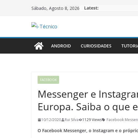
Skip
Latest:
Sábado, Agosto 8, 2026
to
content
ANDROID
CURIOSIDADES
TUTORI
FACEBOOK
Messenger e Instagr
Europa. Saiba o que e
10/12/2020
Rui Silva
1129 Views
Facebook Messen
O Facebook Messenger, o Instagram e o própri