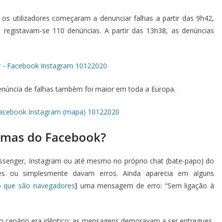
 os utilizadores começaram a denunciar falhas a partir das 9h42,
, registavam-se 110 denúncias. A partir das 13h38, as denúncias
denúncia de falhas também foi maior em toda a Europa.
ormas do Facebook?
senger, Instagram ou até mesmo no próprio chat (bate-papo) do
s ou simplesmente davam erros. Ainda aparecia em alguns
 o que são navegadores
]
uma mensagem de erro: “Sem ligação à
 o cenário era idêntico: as mensagens demoravam a ser entregues.