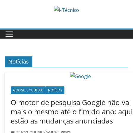
Skip
to
content
Notícias
GOOGLE / YOUTUBE
NOTÍCIAS
O motor de pesquisa Google não vai 
mais o mesmo até o fim do ano: aqui
estão as mudanças anunciadas
05/02/2025
Rui Silva
871 Views