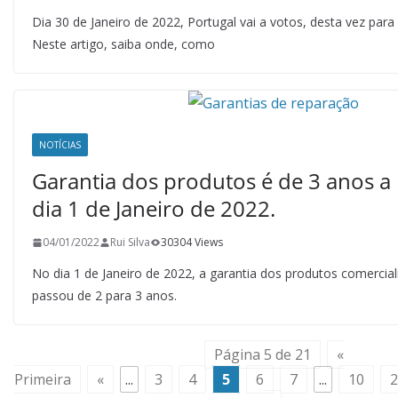
Dia 30 de Janeiro de 2022, Portugal vai a votos, desta vez para e
Neste artigo, saiba onde, como
NOTÍCIAS
Garantia dos produtos é de 3 anos a 
dia 1 de Janeiro de 2022.
04/01/2022
Rui Silva
30304 Views
No dia 1 de Janeiro de 2022, a garantia dos produtos comercia
passou de 2 para 3 anos.
Página 5 de 21
«
Primeira
«
...
3
4
5
6
7
...
10
2