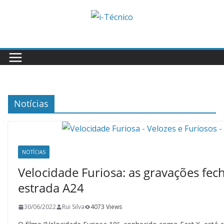
Skip
to
content
Notícias
NOTÍCIAS
Velocidade Furiosa: as gravações fec
estrada A24
30/06/2022
Rui Silva
4073 Views