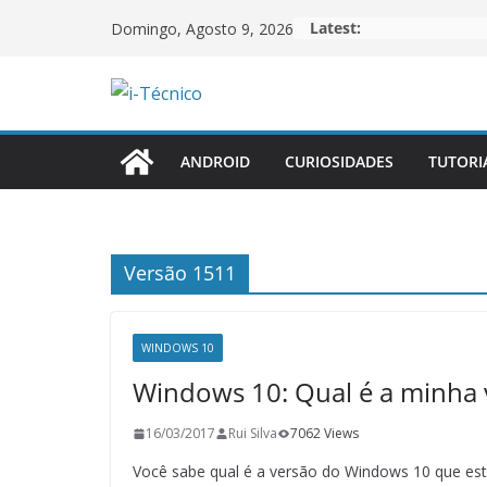
Skip
Latest:
Domingo, Agosto 9, 2026
to
content
ANDROID
CURIOSIDADES
TUTORI
Versão 1511
WINDOWS 10
Windows 10: Qual é a minha 
16/03/2017
Rui Silva
7062 Views
Você sabe qual é a versão do Windows 10 que es