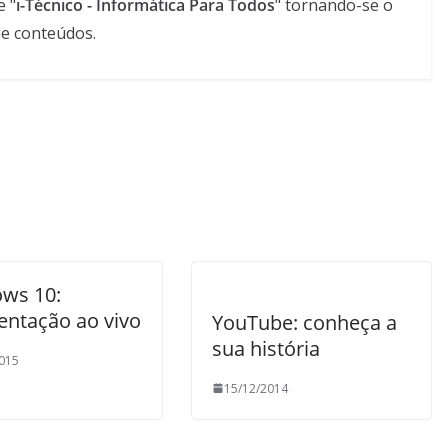
e "
i-Técnico - Informática Para Todos
" tornando-se o
de conteúdos.
ws 10:
entação ao vivo
YouTube: conheça a
sua história
015
15/12/2014