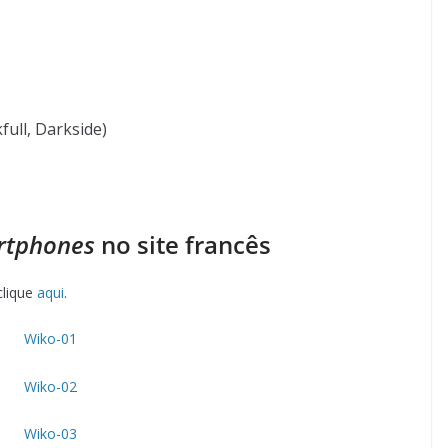
ull, Darkside)
rtphones
no site francês
clique
aqui
.