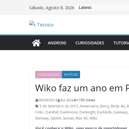
Skip
Latest:
Sábado, Agosto 8, 2026
to
content
ANDROID
CURIOSIDADES
TUTORI
CURIOSIDADES
NOTÍCIAS
Wiko faz um ano em P
06/09/2014
Rui Silva
1705 Views
5 de Setembro de 2013
,
Aniversário
,
Barry
,
Birdy 4G
,
B
Cink+
,
Darkfull
,
Darkmoon
,
Darknight
,
Darkside
,
Gateway
Stairway
,
Sublim
,
Sunset
,
Wax 4G
,
Wiko
Você conhece a Wiko, uma marca de smartphones, 