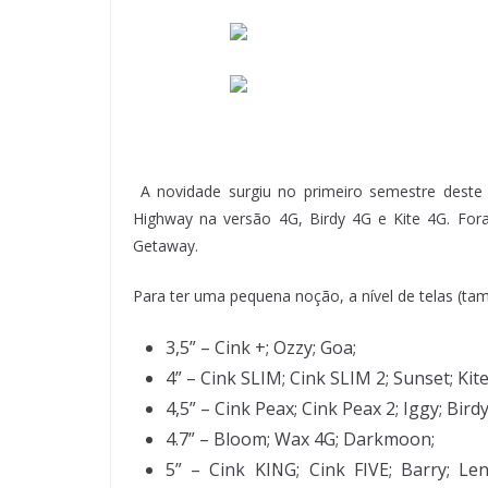
A novidade surgiu no primeiro semestre deste 
Highway na versão 4G, Birdy 4G e Kite 4G. Fo
Getaway.
Para ter uma pequena noção, a nível de telas (t
3,5” – Cink +; Ozzy; Goa;
4” – Cink SLIM; Cink SLIM 2; Sunset; Kite
4,5” – Cink Peax; Cink Peax 2; Iggy; Bird
4.7” – Bloom; Wax 4G; Darkmoon;
5” – Cink KING; Cink FIVE; Barry; Len