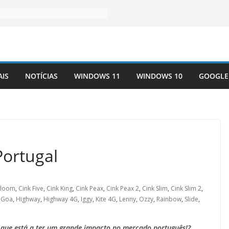
AIS
NOTÍCIAS
WINDOWS 11
WINDOWS 10
GOOGLE
ortugal
loom
,
Cink Five
,
Cink King
,
Cink Peax
,
Cink Peax 2
,
Cink Slim
,
Cink Slim 2
,
,
Goa
,
Highway
,
Highway 4G
,
Iggy
,
Kite 4G
,
Lenny
,
Ozzy
,
Rainbow
,
Slide
,
que está a ter um grande impacto no mercado português!?