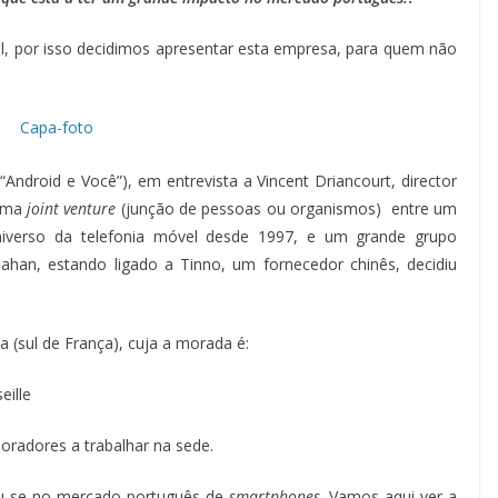
l, por isso decidimos apresentar esta empresa, para quem não
(“Android e Você”), em entrevista a Vincent Driancourt, director
 uma
joint venture
(junção de pessoas ou organismos) entre um
niverso da telefonia móvel desde 1997, e um grande grupo
Dahan, estando ligado a Tinno, um fornecedor chinês, decidiu
(sul de França), cuja a morada é:
ille
oradores a trabalhar na sede.
ou-se no mercado português de
smartphones
. Vamos aqui ver a