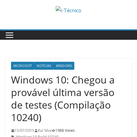
Skip
to
content
MICROSOFT
NOTÍCIAS
WINDOWS
Windows 10: Chegou a
provável última versão
de testes (Compilação
10240)
15/07/2015
Rui Silva
1988 Views
Windows 10 Build 10240
,