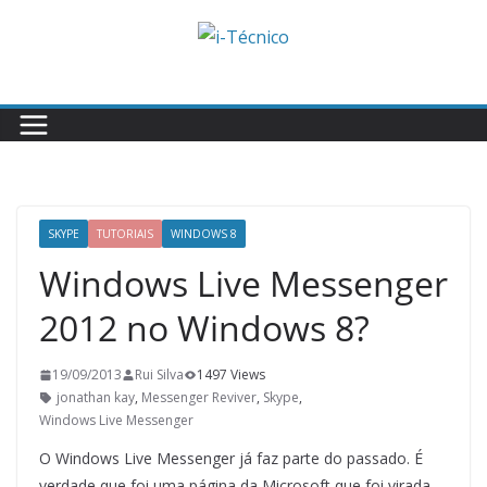
Skip
to
content
SKYPE
TUTORIAIS
WINDOWS 8
Windows Live Messenger
2012 no Windows 8?
19/09/2013
Rui Silva
1497 Views
jonathan kay
,
Messenger Reviver
,
Skype
,
Windows Live Messenger
O Windows Live Messenger já faz parte do passado. É
verdade que foi uma página da Microsoft que foi virada