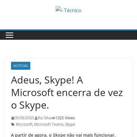
Skip
to
content
NOTÍCIAS
Adeus, Skype! A
Microsoft encerra de vez
o Skype.
05/05/2025
Rui Silva
1325 Views
Microsoft
,
Microsoft Teams
,
Skype
A partir de agora, o Skype não vai mais funcionar.