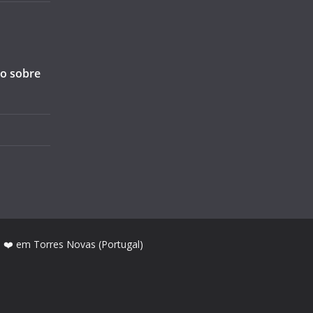
ão sobre
m ❤️ em Torres Novas (Portugal)