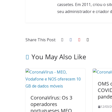
cassetes. Em 2011, criou o sit
seu administrador e criador 
Share This Post:
You May Also Like
OMS d
COVID
pande
CoronaVírus: Os 3
operadores
12/03/2
portugueses MEO,