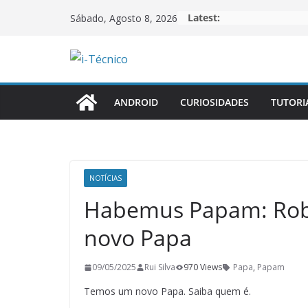
Skip
Latest:
Sábado, Agosto 8, 2026
to
content
ANDROID
CURIOSIDADES
TUTORI
NOTÍCIAS
Habemus Papam: Rober
novo Papa
09/05/2025
Rui Silva
970 Views
Papa
,
Papam
Temos um novo Papa. Saiba quem é.