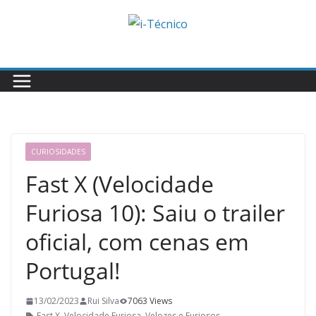
Skip
to
content
CURIOSIDADES
Fast X (Velocidade
Furiosa 10): Saiu o trailer
oficial, com cenas em
Portugal!
13/02/2023
Rui Silva
7063 Views
Fast X
,
Velocidade Furiosa
,
Velozes e Furiosos