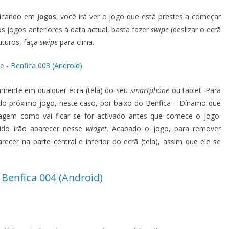
Clicando em
Jogos
, você irá ver o jogo que está prestes a começar
os jogos anteriores à data actual, basta fazer
swipe
(deslizar o ecrã
futuros, faça
swipe
para cima.
mente em qualquer ecrã (tela) do seu
smartphone
ou tablet. Para
do próximo jogo, neste caso, por baixo do Benfica – Dínamo que
magem como vai ficar se for activado antes que comece o jogo.
ido irão aparecer nesse
widget
. Acabado o jogo, para remover
recer na parte central e inferior do ecrã (tela), assim que ele se