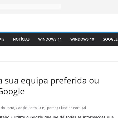
AIS
NOTÍCIAS
WINDOWS 11
WINDOWS 10
GOOGLE
 sua equipa preferida ou
 Google
 do Porto
,
Google
,
Porto
,
SCP
,
Sporting Clube de Portugal
tebol? Utilize o Google que lhe dá todas as informações que