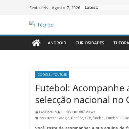
Skip
Latest:
Sexta-feira, Agosto 7, 2026
to
content
ANDROID
CURIOSIDADES
TUTORI
GOOGLE / YOUTUBE
Futebol: Acompanhe a
selecção nacional no
14/03/2019
Rui Silva
1667 Views
Assistente Google
,
Benfica
,
FCP
,
futebol
,
Futebol Clube
Você gosta de acompanhar a sua equipa de fu