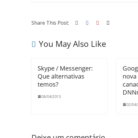
Share This Post:
You May Also Like
Skype / Messenger:
Googl
Que alternativas
nova
temos?
cana
DNNr
08/04/2013
02/04
Deixe um comentário