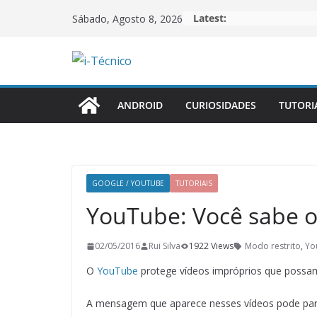
Skip
Latest:
Sábado, Agosto 8, 2026
to
content
ANDROID
CURIOSIDADES
TUTORI
GOOGLE / YOUTUBE
TUTORIAIS
YouTube: Você sabe o
02/05/2016
Rui Silva
1922 Views
Modo restrito
,
Yo
O
YouTube
protege vídeos impróprios que possam f
A mensagem que aparece nesses vídeos pode par