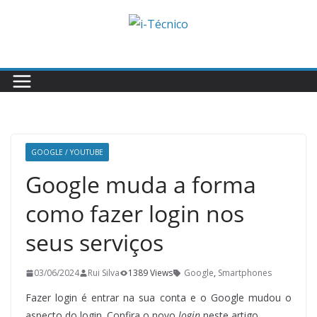
Skip
to
content
GOOGLE / YOUTUBE
Google muda a forma
como fazer login nos
seus serviços
03/06/2024
Rui Silva
1389 Views
Google
,
Smartphones
Fazer login é entrar na sua conta e o Google mudou o
aspecto do login. Confira o novo
login
neste artigo.