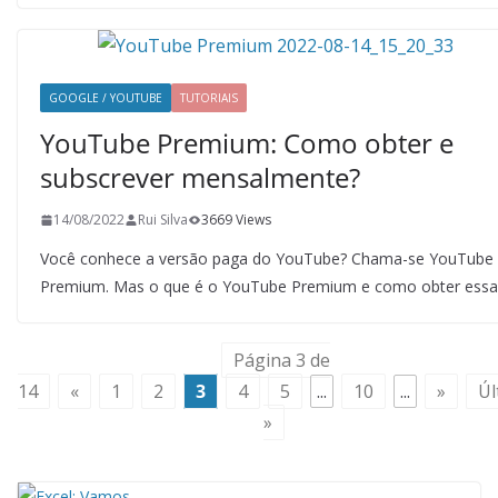
GOOGLE / YOUTUBE
TUTORIAIS
YouTube Premium: Como obter e
subscrever mensalmente?
14/08/2022
Rui Silva
3669 Views
Você conhece a versão paga do YouTube? Chama-se YouTube
Premium. Mas o que é o YouTube Premium e como obter essa
Página 3 de
14
«
1
2
3
4
5
...
10
...
»
Úl
»