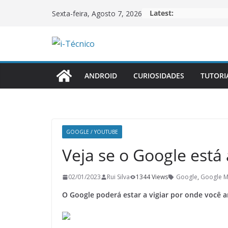
Skip
Latest:
Sexta-feira, Agosto 7, 2026
to
content
ANDROID
CURIOSIDADES
TUTORI
GOOGLE / YOUTUBE
Veja se o Google está 
02/01/2023
Rui Silva
1344 Views
Google
,
Google 
O Google poderá estar a vigiar por onde você a