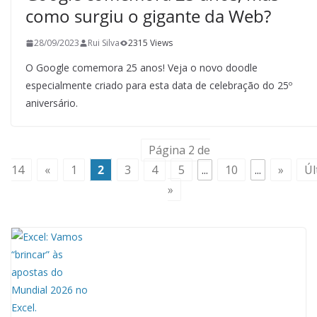
como surgiu o gigante da Web?
28/09/2023
Rui Silva
2315 Views
O Google comemora 25 anos! Veja o novo doodle
especialmente criado para esta data de celebração do 25º
aniversário.
Página 2 de
14
«
1
2
3
4
5
...
10
...
»
Úl
»