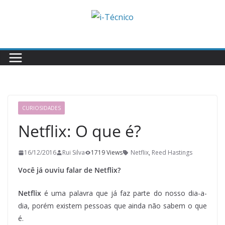
Skip
to
content
CURIOSIDADES
Netflix: O que é?
16/12/2016
Rui Silva
1719 Views
Netflix
,
Reed Hastings
Você já ouviu falar de Netflix?
Netflix
é uma palavra que já faz parte do nosso dia-a-
dia, porém existem pessoas que ainda não sabem o que
é.