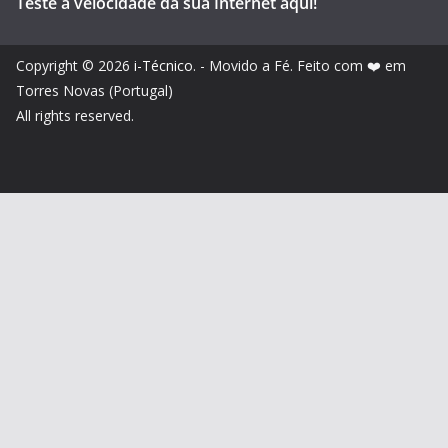
Teste a velocidade da sua Internet aqui!
Copyright © 2026
i-Técnico
. - Movido a Fé. Feito com ❤️ em
Torres Novas (Portugal)
All rights reserved.
Partilhar é ajudar.
Partilhe este artigo nas redes sociais!
Assim, vai ajudar-nos a crescer mais. 😉 É só clicar na rede
social onde deseja partilhar.
Facebook