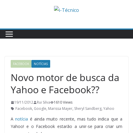
Skip
to
content
FACEBOOK
NOTÍCIAS
Novo motor de busca da
Yahoo e Facebook??
19/11/2012
Rui Silva
1610 Views
Facebook
,
Google
,
Marissa Mayer
,
Sheryl Sandberg
,
Yahoo
A
notícia
é ainda muito recente, mas tudo indica que a
Yahoo! e o Facebook estarão a unir-se para criar um