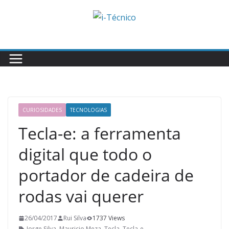
Skip
to
content
CURIOSIDADES
TECNOLOGIAS
Tecla-e: a ferramenta
digital que todo o
portador de cadeira de
rodas vai querer
26/04/2017
Rui Silva
1737 Views
Jorge Silva
,
Mauricio Meza
,
Tecla
,
Tecla-e