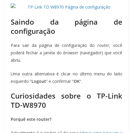
Saindo da página de
configuração
Para sair da página de configuração do
router
, você
poderá fechar a janela do
browser
(navegador) que você
abriu.
Uma outra alternativa é clicar no último menu do lado
esquerdo “
Logout
” e confirmar “
OK
“.
Curiosidades sobre o TP-Link
TD-W8970
Porquê este router?
Actualmente é o router cá da casa (
clique aqui para ver a