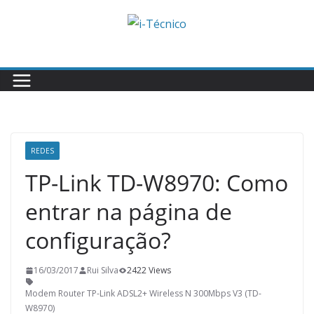
Skip
to
content
REDES
TP-Link TD-W8970: Como
entrar na página de
configuração?
16/03/2017
Rui Silva
2422 Views
Modem Router TP-Link ADSL2+ Wireless N 300Mbps V3 (TD-
W8970)