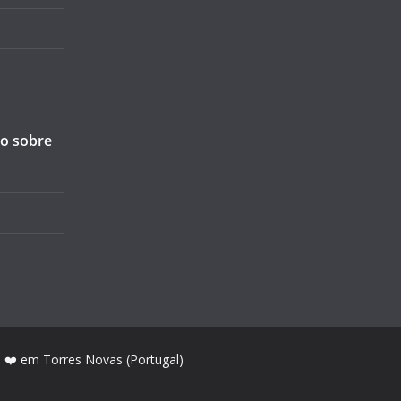
ão sobre
m ❤️ em Torres Novas (Portugal)