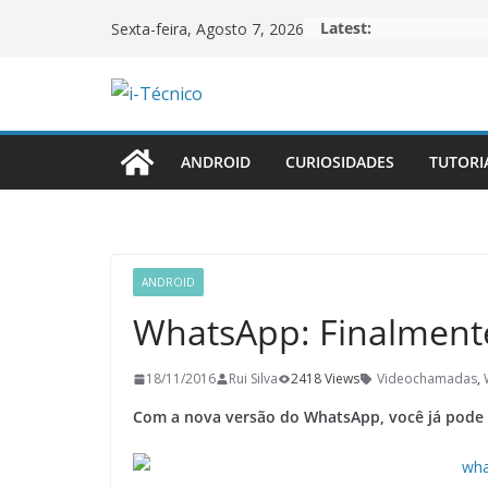
Skip
Latest:
Sexta-feira, Agosto 7, 2026
to
content
ANDROID
CURIOSIDADES
TUTORI
ANDROID
WhatsApp: Finalment
18/11/2016
Rui Silva
2418 Views
Videochamadas
,
Com a nova versão do WhatsApp, você já pode