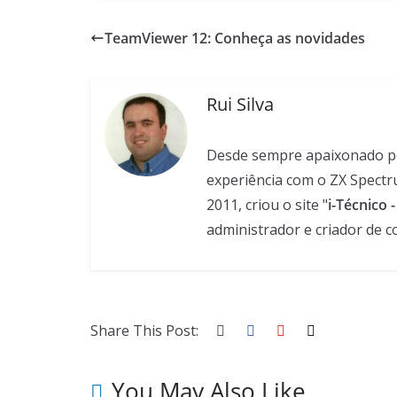
TeamViewer 12: Conheça as novidades
Rui Silva
Desde sempre apaixonado pela
experiência com o ZX Spectr
2011, criou o site "
i-Técnico 
administrador e criador de c
Share This Post:
You May Also Like