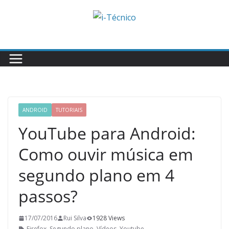
Skip
to
content
ANDROID
TUTORIAIS
YouTube para Android:
Como ouvir música em
segundo plano em 4
passos?
17/07/2016
Rui Silva
1928 Views
Firefox
,
Segundo plano
,
Vídeos
,
Youtube