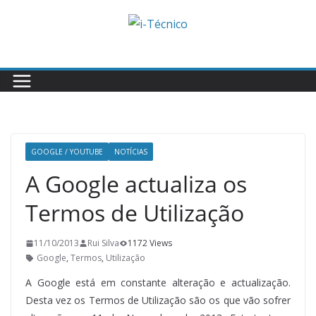
Skip
to
content
GOOGLE / YOUTUBE
NOTÍCIAS
A Google actualiza os
Termos de Utilização
11/10/2013
Rui Silva
1172 Views
Google
,
Termos
,
Utilização
A Google está em constante alteração e actualização.
Desta vez os Termos de Utilização são os que vão sofrer