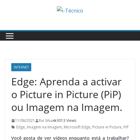
Skip
to
content
INTERNET
Edge: Aprenda a activar
o Picture in Picture (PiP)
ou Imagem na Imagem.
11/06/2021
Rui Silva
3013 Views
Edge
,
Imagem na Imagem
,
Microsoft Edge
,
Picture in Picture
,
PiP
Você gosta de ver vídeos enquanto está a trabalhar?