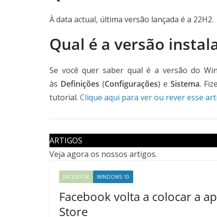
À data actual, última versão lançada é a 22H2.
Qual é a versão inst
Se você quer saber qual é a versão do Win
às
Definições
(
Configurações
) e
Sistema
. Fi
tutorial.
Clique aqui para ver ou rever esse art
ARTIGOS
Veja agora os nossos artigos.
FACEBOOK
WINDOWS 10
Facebook volta a colocar a a
Store