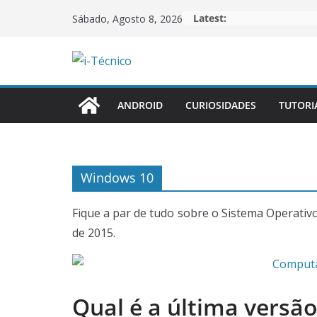
Skip
Latest:
Sábado, Agosto 8, 2026
to
content
ANDROID
CURIOSIDADES
TUTORI
Windows 10
Fique a par de tudo sobre o Sistema Operativ
de 2015.
Qual é a última versã