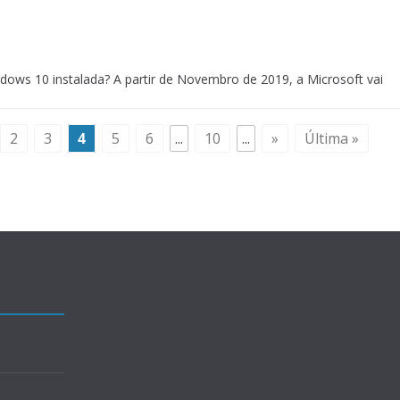
ws 10 instalada? A partir de Novembro de 2019, a Microsoft vai
2
3
4
5
6
...
10
...
»
Última »