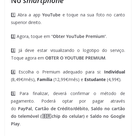
No
smartphone
1️⃣ Abra a app
YouTube
e toque na sua foto no canto
superior direito.
2️⃣ Agora, toque em “
Obter YouTube Premium
“.
3️⃣ Já deve estar visualizando o logotipo do serviço.
Toque agora em
OBTER O YOUTUBE PREMIUM
.
4️⃣ Escolha o Premium adequado para si:
Individual
(8,49€/mês),
Família
(12,99€/mês) e
Estudante
(4,99€).
5️⃣ Para finalizar, deverá confirmar o método de
pagamento. Poderá optar por pagar através
do
PayPal
,
Cartão de Crédito/débito
,
Saldo no cartão
do telemóvel (🇧🇷chip do celular)
e
Saldo no Google
Play
.