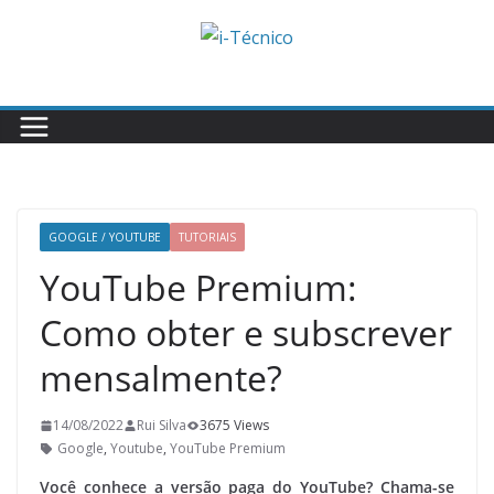
Skip
to
content
GOOGLE / YOUTUBE
TUTORIAIS
YouTube Premium:
Como obter e subscrever
mensalmente?
14/08/2022
Rui Silva
3675 Views
Google
,
Youtube
,
YouTube Premium
Você conhece a versão paga do YouTube? Chama-se