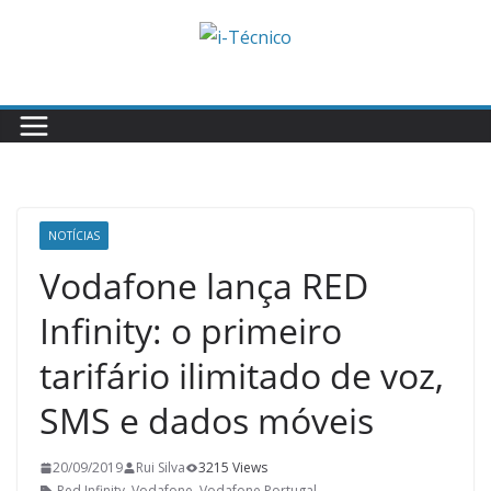
Skip
to
content
NOTÍCIAS
Vodafone lança RED
Infinity: o primeiro
tarifário ilimitado de voz,
SMS e dados móveis
20/09/2019
Rui Silva
3215 Views
Red Infinity
,
Vodafone
,
Vodafone Portugal