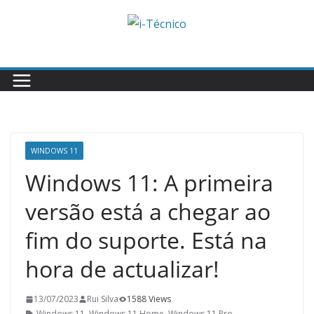
Skip
to
content
WINDOWS 11
Windows 11: A primeira
versão está a chegar ao
fim do suporte. Está na
hora de actualizar!
13/07/2023
Rui Silva
1588 Views
Windows 11
,
Windows 11 Home
,
Windows 11 Pro