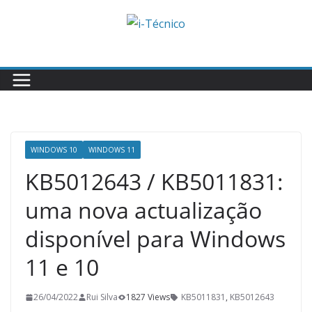
Skip
to
content
WINDOWS 10
WINDOWS 11
KB5012643 / KB5011831:
uma nova actualização
disponível para Windows
11 e 10
26/04/2022
Rui Silva
1827 Views
KB5011831
,
KB5012643