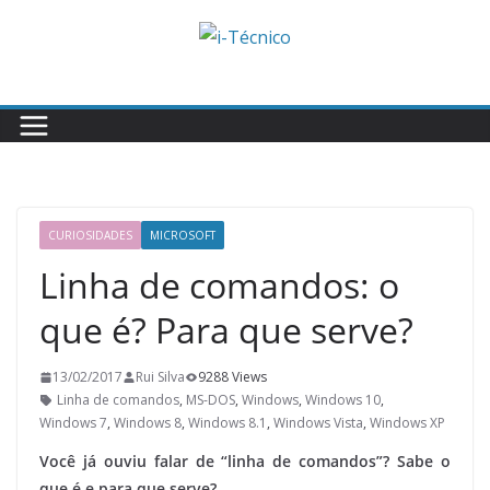
Skip
to
content
CURIOSIDADES
MICROSOFT
Linha de comandos: o
que é? Para que serve?
13/02/2017
Rui Silva
9288 Views
Linha de comandos
,
MS-DOS
,
Windows
,
Windows 10
,
Windows 7
,
Windows 8
,
Windows 8.1
,
Windows Vista
,
Windows XP
Você já ouviu falar de “linha de comandos”? Sabe o
que é e para que serve?